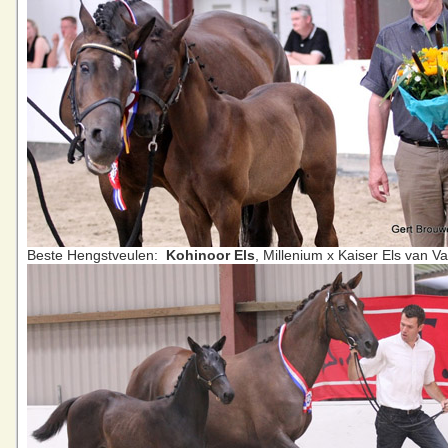
Beste Hengstveulen:
Kohinoor Els
, Millenium x Kaiser Els van V