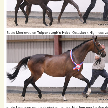
Beste Merrieveulen
Tulpenburgh’s Hebe
Octavian x Highness va
en de kampioen van de driejarige merries:
Hot Age
een Ice Age do