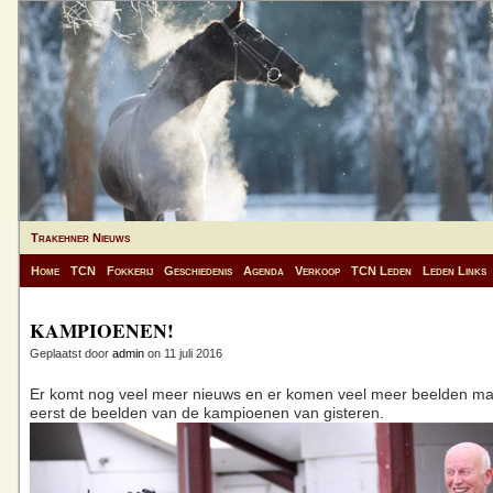
Trakehner Nieuws
Home
TCN
Fokkerij
Geschiedenis
Agenda
Verkoop
TCN Leden
Leden Links
KAMPIOENEN!
Geplaatst door
admin
on 11 juli 2016
Er komt nog veel meer nieuws en er komen veel meer beelden maa
eerst de beelden van de kampioenen van gisteren.