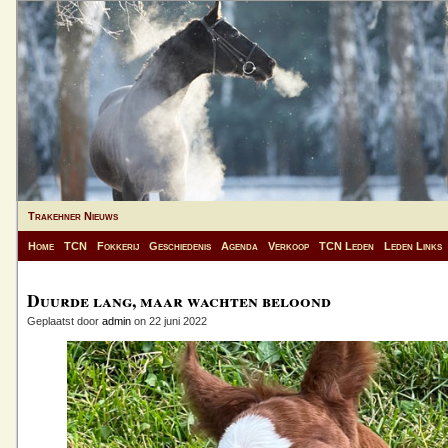
Trakehner Nieuws
Home
TCN
Fokkerij
Geschiedenis
Agenda
Verkoop
TCN Leden
Leden Links
Duurde lang, maar wachten beloond
Geplaatst door
admin
on 22 juni 2022