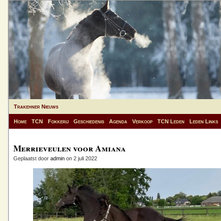
Trakehner Nieuws
Home
TCN
Fokkerij
Geschiedenis
Agenda
Verkoop
TCN Leden
Leden Links
Merrieveulen voor Amiana
Geplaatst door
admin
on 2 juli 2022