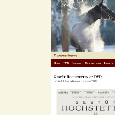
Trakehner Nieuws
Home
TCN
Fokkerij
Geschiedenis
Agenda
Gestüt Hochstetten op DVD
Geplaatst door
admin
on 1 februari 2018