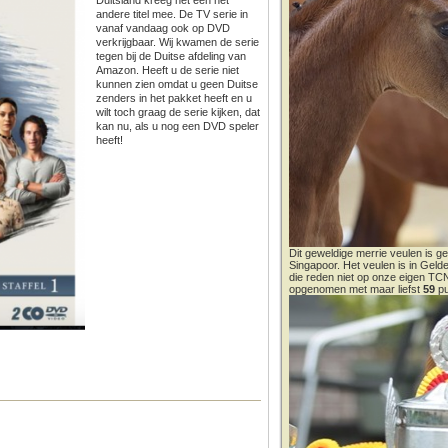
Duitsland kreeg het een nét
andere titel mee. De TV serie in
vanaf vandaag ook op DVD
verkrijgbaar. Wij kwamen de serie
tegen bij de Duitse afdeling van
Amazon. Heeft u de serie niet
kunnen zien omdat u geen Duitse
zenders in het pakket heeft en u
wilt toch graag de serie kijken, dat
kan nu, als u nog een DVD speler
heeft!
Dit geweldige merrie veulen is ge
Singapoor. Het veulen is in Gel
die reden niet op onze eigen T
opgenomen met maar liefst
59
pu