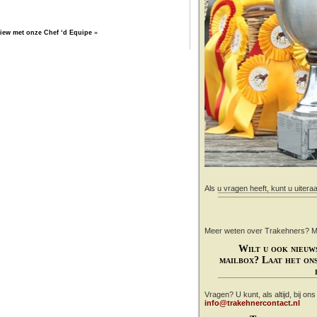
view met onze Chef ‘d Equipe
»
Als u vragen heeft, kunt u uitera
Meer weten over Trakehners? Mail
Wilt u ook nieuw
mailbox? Laat het ons
Vragen? U kunt, als altijd, bij on
info@trakehnercontact.nl