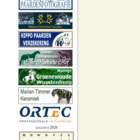
augustus 2026
M
D
W
D
V
Z
Z
1
2