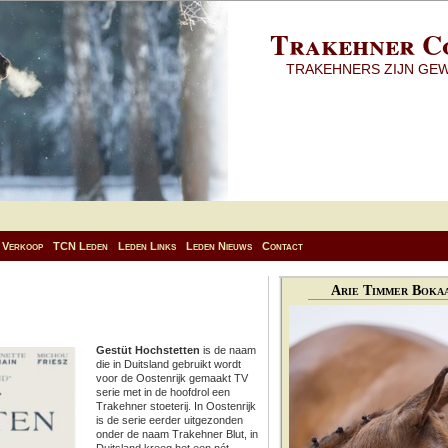
Trakehner C
TRAKEHNERS ZIJN GE
Verkoop
TCN Leden
Leden Links
Leden Nieuws
Contact
Arie Timmer Bokaa
Gestüt Hochstetten
is de naam
die in Duitsland gebruikt wordt
voor de Oostenrijk gemaakt TV
serie met in de hoofdrol een
Trakehner stoeterij. In Oostenrijk
is de serie eerder uitgezonden
onder de naam Trakehner Blut, in