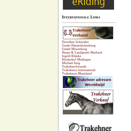
Internationale Links
Dorothee Schneider
Gestüt Haemelschenburg
Gestüt Meyenburg
Haupt & Landgestüt Marbach
Ingrid Klimke
Klosterhof Medingen
Michael Jung
Trakehnerfreunde
Trakehners International
Trakehners Rheinland