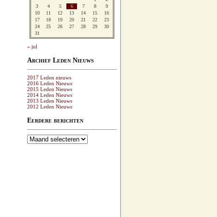
3
4
5
6
7
8
9
10
11
12
13
14
15
16
17
18
19
20
21
22
23
24
25
26
27
28
29
30
31
« jul
Archief Leden Nieuws
2017 Leden nieuws
2016 Leden Nieuws
2015 Leden Nieuws
2014 Leden Nieuws
2013 Leden Nieuws
2012 Leden Nieuws
Eerdere berichten
Eerdere
berichten