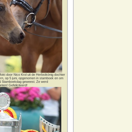
fokt door Nico Krol uit de Herbstkönig dochter
dern, op 5 juni, opgenomen in stamboek en om
CN Stamboekdag geweest. Ze werd
nten! Gefeliciteerd!