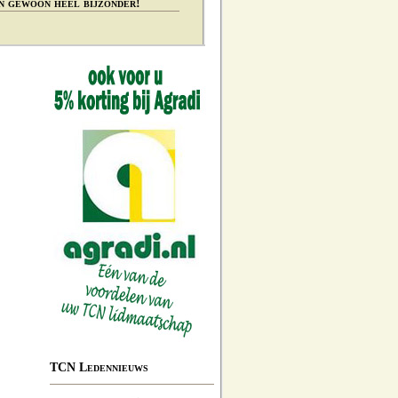
n gewoon heel bijzonder!
TCN Ledennieuws