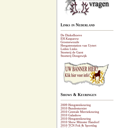
Links in Nederland
De Dinkelhoeve
EH.Kasparow
Groenewoude
Hengstenstation van Uytert
Leden Links
Stoeterij de Garst
Stoeterij Dongewijk
Shows & Keuringen
2009 Hengstenkeuring
2010 Bundesturnier
2010 Centrale Merriekeuring
2010 Galashow
2010 Hengstenkeuring
2010 Show Münster Handorf
2010 TCN Fok & Sportdag