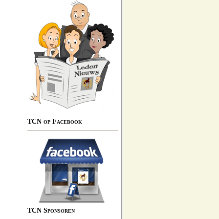
TCN op Facebook
TCN Sponsoren