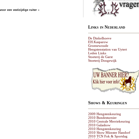
oor een veelzijdige ruiter
»
Links in Nederland
De Dinkelhoeve
EH.Kasparow
Groenewoude
Hengstenstation van Uytert
Leden Links
Stoeterij de Garst
Stoeterij Dongewijk
Shows & Keuringen
2009 Hengstenkeuring
2010 Bundesturnier
2010 Centrale Merriekeuring
2010 Galashow
2010 Hengstenkeuring
2010 Show Münster Handorf
2010 TCN Fok & Sportdag