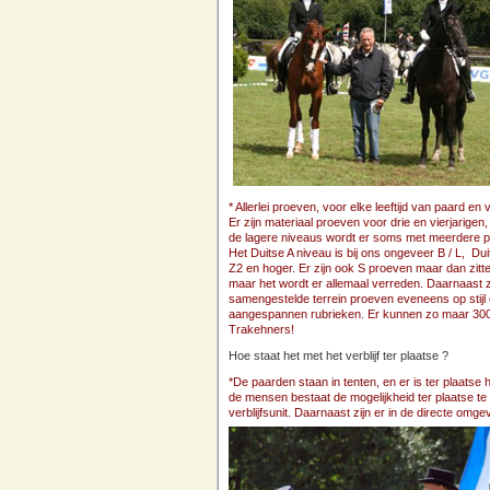
* Allerlei proeven, voor elke leeftijd van paard en
Er zijn materiaal proeven voor drie en vierjari
de lagere niveaus wordt er soms met meerdere pa
Het Duitse A niveau is bij ons ongeveer B / L, Dui
Z2 en hoger. Er zijn ook S proeven maar dan zitte
maar het wordt er allemaal verreden. Daarnaast zi
samengestelde terrein proeven eveneens op stijl 
aangespannen rubrieken. Er kunnen zo maar 300 
Trakehners!
Hoe staat het met het verblijf ter plaatse ?
*De paarden staan in tenten, en er is ter plaatse ho
de mensen bestaat de mogelijkheid ter plaatse t
verblijfsunit. Daarnaast zijn er in de directe omge