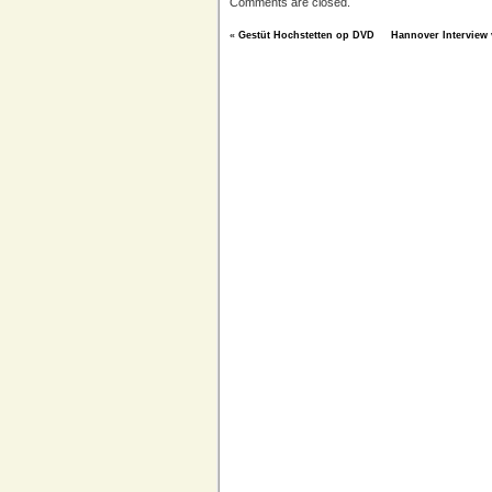
Comments are closed.
«
Gestüt Hochstetten op DVD
Hannover Interview v