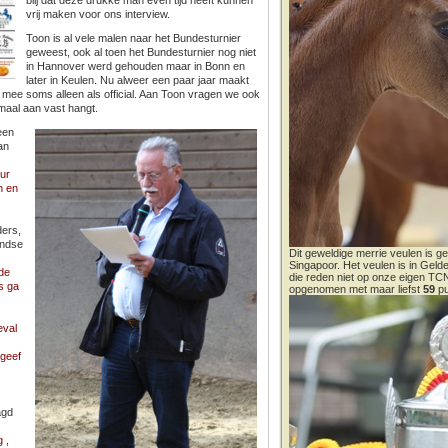
blij dat deze drukke man even tijd heeft kunnen
vrij maken voor ons interview.
Toon is al vele malen naar het Bundesturnier
geweest, ook al toen het Bundesturnier nog niet
in Hannover werd gehouden maar in Bonn en
later in Keulen. Nu alweer een paar jaar maakt
 mee soms alleen als official. Aan Toon vragen we ook
emaal aan vast hangt.
een
an
eur
n en
ders,
andse
Dit geweldige merrie veulen is ge
Singapoor. Het veulen is in Gel
 de
die reden niet op onze eigen T
s ga
opgenomen met maar liefst
59
pu
eval
 geef
agd
 ,