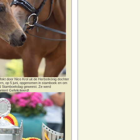
fokt door Nico Krol uit de Herbstkönig dochter
dern, op 5 juni, opgenomen in stamboek en om
CN Stamboekdag geweest. Ze werd
nten! Gefeliciteerd!