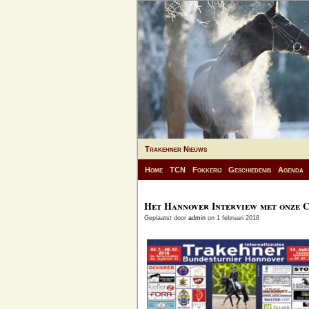
Trakehner Nieuws
Home
TCN
Fokkerij
Geschiedenis
Agenda
Het Hannover Interview met onze C
Geplaatst door
admin
on 1 februari 2018