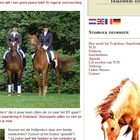
Trakehners zij
d rijdt / een goed paard hebt! 6) regel je overnachting
Stamboek informatie
Hoe werkt het Trakehner Stamboe
TCN
Fokkerij
Geschiedenis
Agenda
Lid worden van TCN
Verkoop
Leden Nieuws
Contact
rs” die in jouw team zitten als ze naar het BT gaan?
n waardering in Duitsland. Voorwaarts willen ze zien en
e je mee.
Kunnen we als Hollanders daar een beetje
meekomen? Tussen al het Duitse “geweld”?
* Ja zeker wel! We hebben in het verleden al