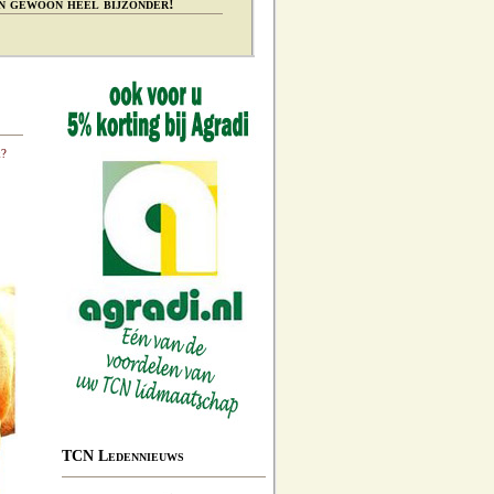
n gewoon heel bijzonder!
k?
TCN Ledennieuws