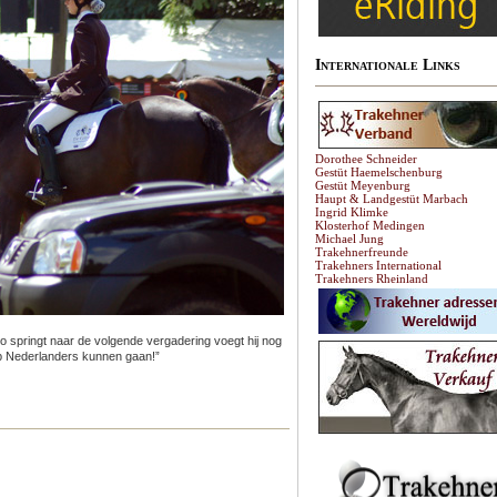
Internationale Links
Dorothee Schneider
Gestüt Haemelschenburg
Gestüt Meyenburg
Haupt & Landgestüt Marbach
Ingrid Klimke
Klosterhof Medingen
Michael Jung
Trakehnerfreunde
Trakehners International
Trakehners Rheinland
o springt naar de volgende vergadering voegt hij nog
oep Nederlanders kunnen gaan!”