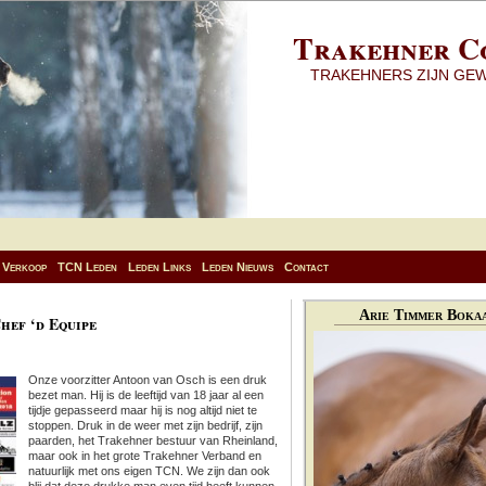
Trakehner C
TRAKEHNERS ZIJN GE
Verkoop
TCN Leden
Leden Links
Leden Nieuws
Contact
Arie Timmer Bokaa
hef ‘d Equipe
Onze voorzitter Antoon van Osch is een druk
bezet man. Hij is de leeftijd van 18 jaar al een
tijdje gepasseerd maar hij is nog altijd niet te
stoppen. Druk in de weer met zijn bedrijf, zijn
paarden, het Trakehner bestuur van Rheinland,
maar ook in het grote Trakehner Verband en
natuurlijk met ons eigen TCN. We zijn dan ook