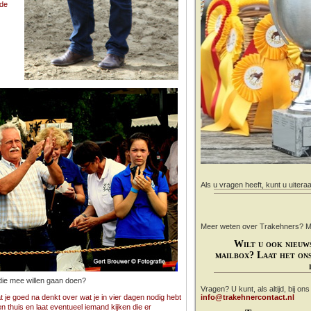
 de
Als u vragen heeft, kunt u uitera
Meer weten over Trakehners? Mail
Wilt u ook nieuw
mailbox? Laat het ons
 die mee willen gaan doen?
Vragen? U kunt, als altijd, bij on
t je goed na denkt over wat je in vier dagen nodig hebt
info@trakehnercontact.nl
en thuis en laat eventueel iemand kijken die er