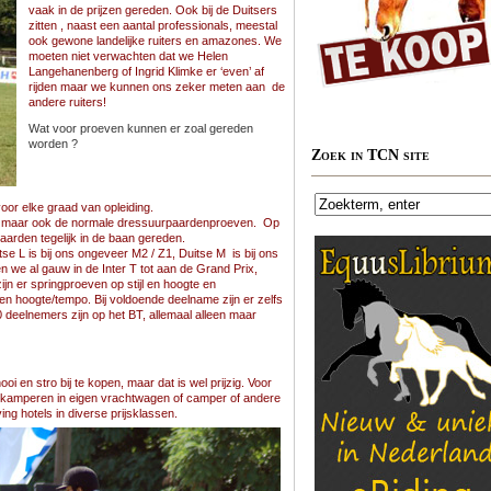
vaak in de prijzen gereden. Ook bij de Duitsers
zitten , naast een aantal professionals, meestal
ook gewone landelijke ruiters en amazones. We
moeten niet verwachten dat we Helen
Langehanenberg of Ingrid Klimke er ‘even’ af
rijden maar we kunnen ons zeker meten aan de
andere ruiters!
Wat voor proeven kunnen er zoal gereden
worden ?
Zoek in TCN site
 voor elke graad van opleiding.
gen, maar ook de normale dressuurpaardenproeven. Op
arden tegelijk in de baan gereden.
tse L is bij ons ongeveer M2 / Z1, Duitse M is bij ons
n we al gauw in de Inter T tot aan de Grand Prix,
jn er springproeven op stijl en hoogte en
en hoogte/tempo. Bij voldoende deelname zijn er zelfs
deelnemers zijn op het BT, allemaal alleen maar
oi en stro bij te kopen, maar dat is wel prijzig. Voor
e kamperen in eigen vrachtwagen of camper of andere
ving hotels in diverse prijsklassen.