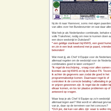
hij de rit naar Hannover, soms met eigen paarden
van alles over het Bundesturnier en wat daar all
Wat heb je als Nederlandse combinatie, behalve 
volle Trakehner, nodig om mee te kunnen doen a
een deze wedstrijd in Duitsland?
* een geldige startkaart bij KNHS, een goed hum
en zin in een leuk weekend met je paard, vriende
bekenden!
Wat moet jij, als Chef ‘d Equipe voor de Nederlan
allemaal regelen om de wedstrijd voor de Nederl
combinaties goed te laten verlopen?
*ik regel de inschrijving , vraag voor allen samen
licenties aan bij KNHS en bij de Duitse FN. Teven
ik achter de gegevens aan zodat die goed in het
programmaboekje komen. Daarnaast regel ik of
controleer ik de correcte betaling / uitbetaling in g
er prijzen gewonnen zijn. Ik regel dat de stallen bij
elkaar komen, en los ter plaatse problemen op of
antwoord op vragen.
Waar loop je als Chef ‘d Equipe op zo’n wedstrijd
allemaal tegen aan? Wat wordt er allemaal gevra
van je, daar op de terreinen van het concours?
*Och jee, dat kan van alles zijn: waar is welke ring