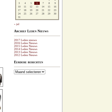
3
4
5
6
7
8
9
10
11
12
13
14
15
16
17
18
19
20
21
22
23
24
25
26
27
28
29
30
31
« jul
Archief Leden Nieuws
2017 Leden nieuws
2016 Leden Nieuws
2015 Leden Nieuws
2014 Leden Nieuws
2013 Leden Nieuws
2012 Leden Nieuws
Eerdere berichten
Eerdere
berichten