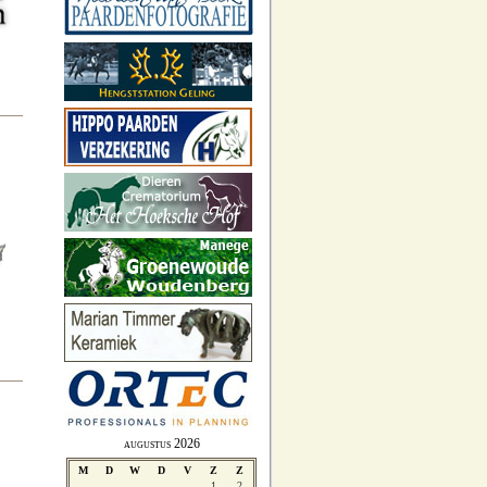
augustus 2026
M
D
W
D
V
Z
Z
1
2