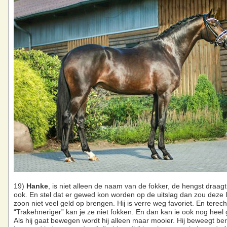
19)
Hanke
, is niet alleen de naam van de fokker, de hengst draag
ook. En stel dat er gewed kon worden op de uitslag dan zou deze
zoon niet veel geld op brengen. Hij is verre weg favoriet. En terec
“Trakehneriger” kan je ze niet fokken. En dan kan ie ook nog heel
Als hij gaat bewegen wordt hij alleen maar mooier. Hij beweegt be