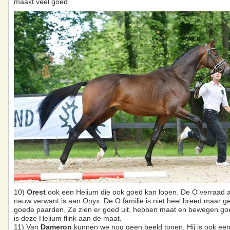
maakt veel goed.
10)
Orest
ook een Helium die ook goed kan lopen. De O verraad al
nauw verwant is aan Onyx. De O familie is niet heel breed maar gee
goede paarden. Ze zien er goed uit, hebben maat en bewegen go
is deze Helium flink aan de maat.
11) Van
Dameron
kunnen we nog geen beeld tonen. Hij is ook ee