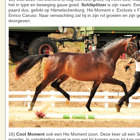
het in type en beweging gauw goed.
Schläplitzer
is zijn naam. Ee
paard dus, gefokt op Hämelschenburg. His Moment x Exclusiv x F
Enrico Caruso. Naar verwachting zal hij in zijn rol groeien en zijn
doorgeven.
16)
Cool Moment
ook een His Moment zoon. Deze keer uit een S
moeder. In ontwikkeling moet ie nog wat bij komen maar hij kan oo