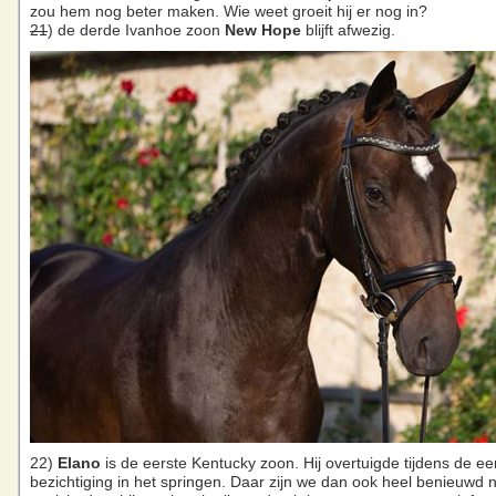
zou hem nog beter maken. Wie weet groeit hij er nog in?
21
) de derde Ivanhoe zoon
New
Hope
blijft afwezig.
22)
Elano
is de eerste Kentucky zoon. Hij overtuigde tijdens de ee
bezichtiging in het springen. Daar zijn we dan ook heel benieuwd n