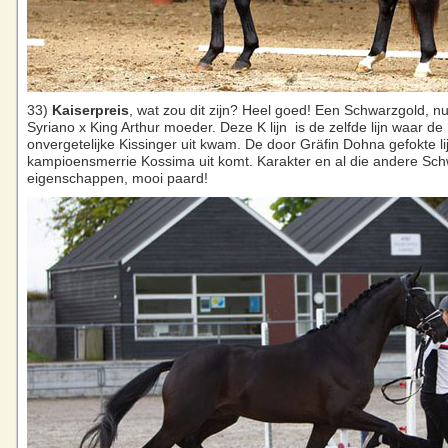
33)
Kaiserpreis
, wat zou dit zijn? Heel goed! Een Schwarzgold, nu
Syriano x King Arthur moeder. Deze K lijn is de zelfde lijn waar de
onvergetelijke Kissinger uit kwam. De door Gräfin Dohna gefokte l
kampioensmerrie Kossima uit komt. Karakter en al die andere Sc
eigenschappen, mooi paard!