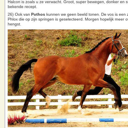
Halcon is zoals u ze verwacht. Groot, super bewegen, donker en s
bekende recept.
26) Ook van
Pothos
kunnen we geen beeld tonen. De vos is een 
Phlox die op zijn springen is geselecteerd. Morgen hopelijk meer 
hengst.