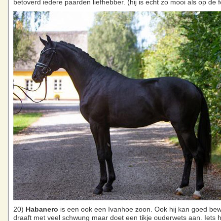
betoverd iedere paarden liefhebber. (hij is echt zo mooi als op de f
20)
Habanero
is een ook een Ivanhoe zoon. Ook hij kan goed bew
draaft met veel schwung maar doet een tikje ouderwets aan. Iets