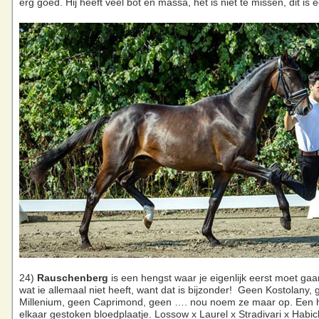
erg goed. Hij heeft veel bot en massa, het is niet te missen, dit is 
24)
Rauschenberg
is een hengst waar je eigenlijk eerst moet g
wat ie allemaal niet heeft, want dat is bijzonder! Geen Kostolany,
Millenium, geen Caprimond, geen …. nou noem ze maar op. Een h
elkaar gestoken bloedplaatje. Lossow x Laurel x Stradivari x Habi