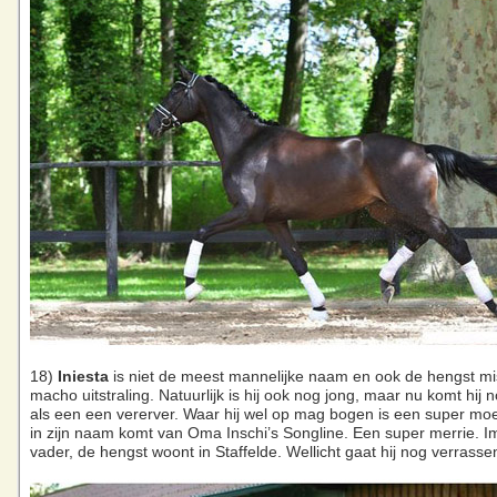
18)
Iniesta
is niet de meest mannelijke naam en ook de hengst mi
macho uitstraling. Natuurlijk is hij ook nog jong, maar nu komt hij n
als een een vererver. Waar hij wel op mag bogen is een super moed
in zijn naam komt van Oma Inschi’s Songline. Een super merrie. I
vader, de hengst woont in Staffelde. Wellicht gaat hij nog verrasse