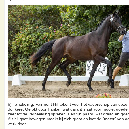
6)
Tanzkönig,
Fairmont Hill tekent voor het vaderschap van deze 
donkere
.
Gefokt door Panker, wat garant staat voor mooie, goede
zeer tot de verbeelding spreken. Een fijn paard, wat graag en go
Als hij gaat bewegen maakt hij zich groot en laat de “motor” van ac
werk doen.