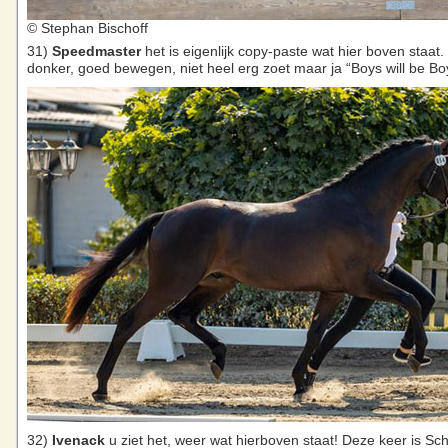
© Stephan Bischoff
31)
Speedmaster
het is eigenlijk copy-paste wat hier boven staat.
donker, goed bewegen, niet heel erg zoet maar ja “Boys will be Bo
32)
Ivenack
u ziet het, weer wat hierboven staat! Deze keer is Sc