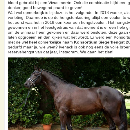
bloed gebruikt bij een Vivus merrie. Ook die combinatie blijkt een g
donker, goed bewegend paard te geven!
Wat wel opmerkelijk is bij deze is het volgende. In 2018 was er, als 
verloting. Daarmee is op de hengstenkeuring altijd een veulen te 
het eerst was het in 2018 een keer een hengstveulen. Het hengst
gewonnen en in het feestgedruis van dat moment is er een hele 
om de winnaar heen gekomen en daar werd besloten, deze gaan
laten opgroeien en dan kijken wat het wordt. Er werd een Konsort
met de wel heel opmerkelijke naam
Konsortium Siegerhengst
2
gedurfd maar ja, wie weet? Ivenack is ook nog eens de volle broe
reservehengst van dat jaar, Instagram. We gaan het zien!