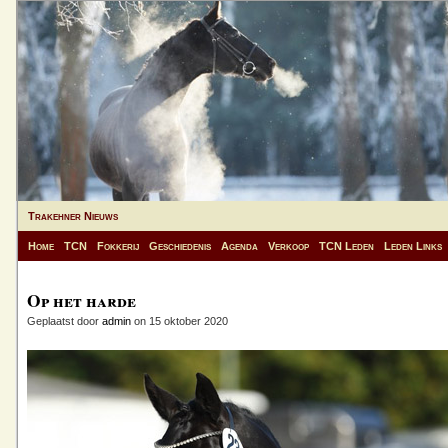
Trakehner Nieuws
Home
TCN
Fokkerij
Geschiedenis
Agenda
Verkoop
TCN Leden
Leden Links
Op het harde
Geplaatst door
admin
on 15 oktober 2020