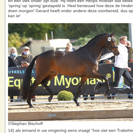
en een vlek onder zijn buik. Hij heeft een Heops moeder wat betek
‘spring’ op ‘spring’ gestapeld is. Heel benieuwd hoe deze de hinde
doen morgen! Gerard heeft onder andere deze voorbereid, dus sp
kan ie!
©Stephan Bischoff
14) als iemand in uw omgeving eens vraagt “hoe ziet een Trakehn