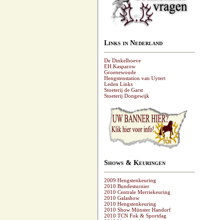
Links in Nederland
De Dinkelhoeve
EH.Kasparow
Groenewoude
Hengstenstation van Uytert
Leden Links
Stoeterij de Garst
Stoeterij Dongewijk
Shows & Keuringen
2009 Hengstenkeuring
2010 Bundesturnier
2010 Centrale Merriekeuring
2010 Galashow
2010 Hengstenkeuring
2010 Show Münster Handorf
2010 TCN Fok & Sportdag