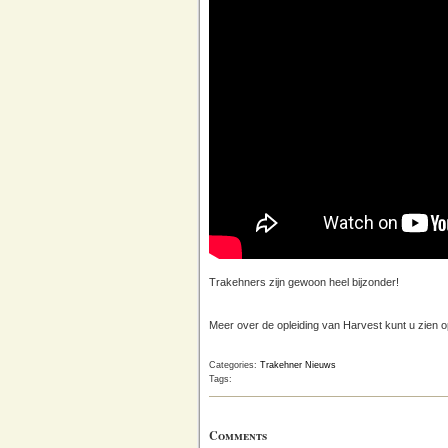
Trakehners zijn gewoon heel bijzonder!
Meer over de opleiding van Harvest kunt u zien 
Categories:
Trakehner Nieuws
Tags:
Comments