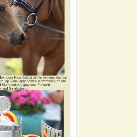
fokt door Nico Krol uit de Herbstkönig dochter
dern, op 5 juni, opgenomen in stamboek en om
CN Stamboekdag geweest. Ze werd
nten! Gefeliciteerd!