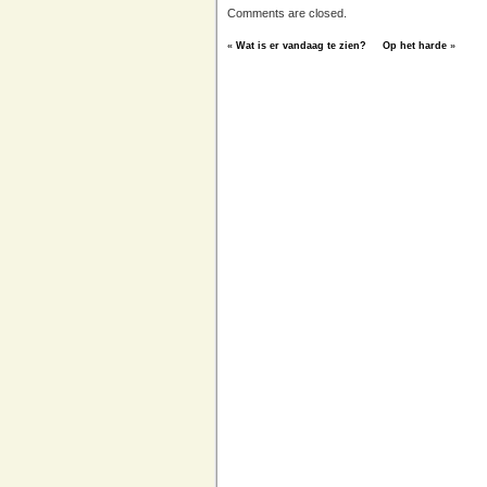
Comments are closed.
«
Wat is er vandaag te zien?
Op het harde
»