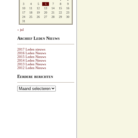
3
4
5
6
7
8
9
10
11
12
13
14
15
16
17
18
19
20
21
22
23
24
25
26
27
28
29
30
31
« jul
Archief Leden Nieuws
2017 Leden nieuws
2016 Leden Nieuws
2015 Leden Nieuws
2014 Leden Nieuws
2013 Leden Nieuws
2012 Leden Nieuws
Eerdere berichten
Eerdere
berichten