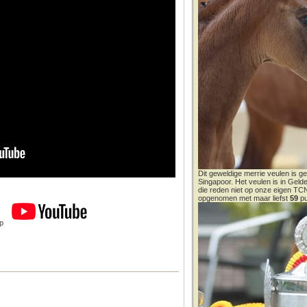
Dit geweldige merrie veulen is ge
Singapoor. Het veulen is in Gel
die reden niet op onze eigen T
opgenomen met maar liefst
59
pu
op