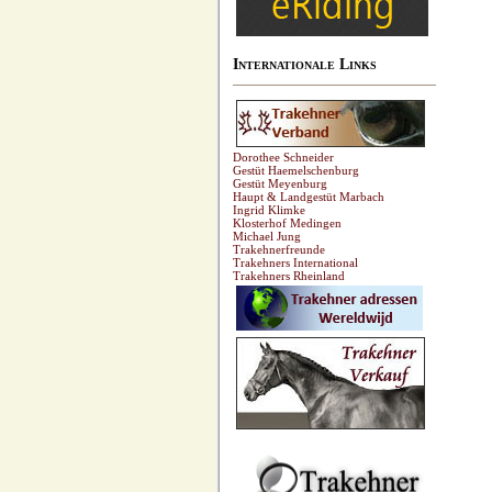
Internationale Links
Dorothee Schneider
Gestüt Haemelschenburg
Gestüt Meyenburg
Haupt & Landgestüt Marbach
Ingrid Klimke
Klosterhof Medingen
Michael Jung
Trakehnerfreunde
Trakehners International
Trakehners Rheinland