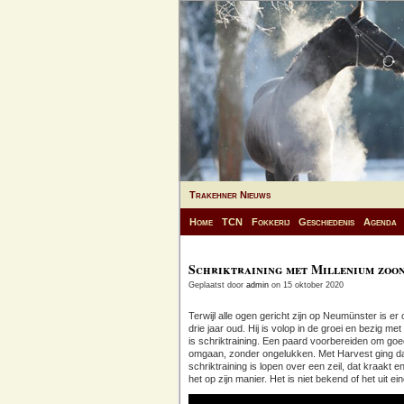
Trakehner Nieuws
Home
TCN
Fokkerij
Geschiedenis
Agenda
Schriktraining met Millenium zoo
Geplaatst door
admin
on 15 oktober 2020
Terwijl alle ogen gericht zijn op Neumünster is e
drie jaar oud. Hij is volop in de groei en bezig met
is schriktraining. Een paard voorbereiden om goe
omgaan, zonder ongelukken. Met Harvest ging da
schriktraining is lopen over een zeil, dat kraakt 
het op zijn manier. Het is niet bekend of het uit 