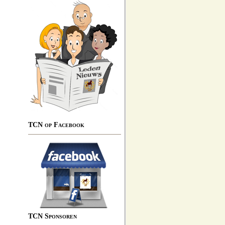
TCN op Facebook
TCN Sponsoren