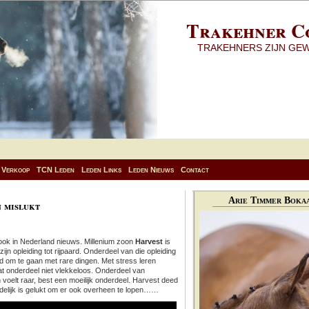
Trakehner C
TRAKEHNERS ZIJN GE
Verkoop
TCN Leden
Leden Links
Leden Nieuws
Contact
Arie Timmer Bokaa
n mislukt
r ook in Nederland nieuws. Millenium zoon
Harvest
is
 zijn opleiding tot rijpaard. Onderdeel van die opleiding
d om te gaan met rare dingen. Met stress leren
t onderdeel niet vlekkeloos. Onderdeel van
en voelt raar, best een moeilijk onderdeel. Harvest deed
eindelijk is gelukt om er ook overheen te lopen……