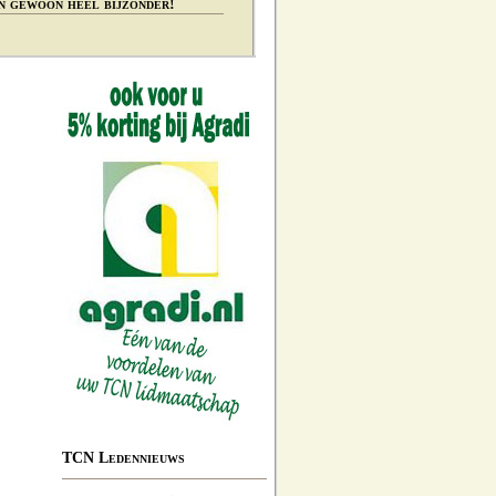
n gewoon heel bijzonder!
TCN Ledennieuws