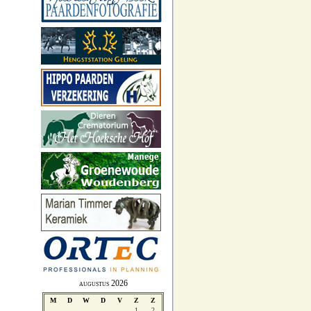
augustus 2026
M
D
W
D
V
Z
Z
1
2