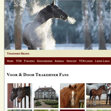
Trakehner Nieuws
Home
TCN
Fokkerij
Geschiedenis
Agenda
Verkoop
TCN Leden
Leden Links
Voor & Door Trakehner Fans